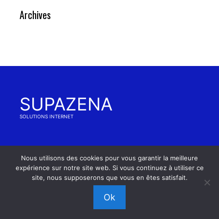
Archives
SUPAZENA
SOLUTIONS INTERNET
Nous utilisons des cookies pour vous garantir la meilleure
© 2026 SUPAZENA | RCS Nancy 503627341 00020-
expérience sur notre site web. Si vous continuez à utiliser ce
NAF 6311Z - TVA FR44503627341
site, nous supposerons que vous en êtes satisfait.
Ok
Legal
|
CGV
|