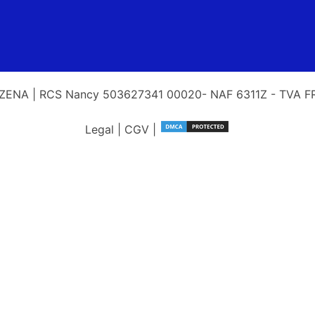
ENA | RCS Nancy 503627341 00020- NAF 6311Z - TVA 
Legal
|
CGV
|