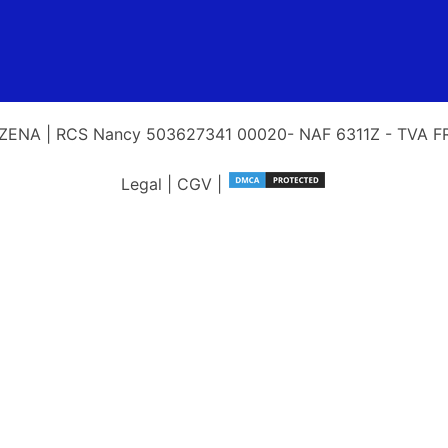
ENA | RCS Nancy 503627341 00020- NAF 6311Z - TVA 
Legal
|
CGV
|